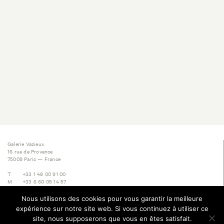
Galerie Vazieux
16 rue de Provence
75009 Paris — France
T
+33 1 48 00 91 00
M
+33 6 60 05 14 57
E
contact@vazieux.com
Nous utilisons des cookies pour vous garantir la meilleure
Subscribe to Newsletter
expérience sur notre site web. Si vous continuez à utiliser ce
site, nous supposerons que vous en êtes satisfait.