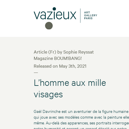
Article (Fr) by Sophie Reyssat
Magazine BOUM!BANG!
Released on May 3th, 2021
—
L’homme aux mille
visages
Gaël Davrinche
est un aventurier de la figure humaine
qui joue avec ses modèles comme avec la peinture elle
même. Au-delà des apparences, ses portraits interroge
notre humanité et posent un regard décalé sur notre