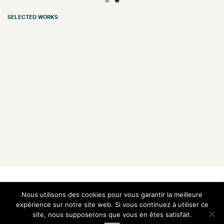
SELECTED WORKS
Galerie Vazieux
16 rue de Provence
Nous utilisons des cookies pour vous garantir la meilleure
75009 Paris — France
expérience sur notre site web. Si vous continuez à utiliser ce
site, nous supposerons que vous en êtes satisfait.
T
+33 1 48 00 91 00
M
+33 6 60 05 14 57