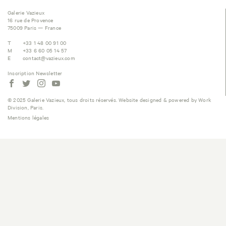
Galerie Vazieux
16 rue de Provence
75009 Paris — France
T
+33 1 48 00 91 00
M
+33 6 60 05 14 57
E
contact@vazieux.com
Inscription Newsletter
© 2025 Galerie Vazieux, tous droits réservés. Website designed & powered by Work
Division, Paris.
Mentions légales