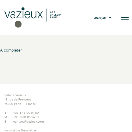
FRANÇAIS
A compléter
Galerie Vazieux
16 rue de Provence
75009 Paris — France
T
+33 1 48 00 91 00
M
+33 6 60 05 14 57
E
contact@vazieux.com
Inscription Newsletter