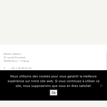
Galerie Vazieux
16 rue de Provence
75009 Paris — France
T
+33 1 48 00 91 00
M
+33 6 60 05 14 57
E
contact@vazieux.com
Nous utilisons des cookies pour vous garantir la meilleure
expérience sur notre site web. Si vous continuez à utiliser ce
Inscription Newsletter
site, nous supposerons que vous en êtes satisfait.
Ok
© 2025 Galerie Vazieux, tous droits réservés. Website designed & powered by Work
Division, Paris.
Mentions légales