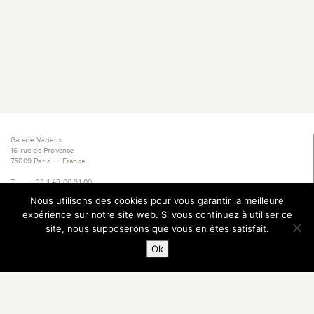
Galerie Vazieux
16 rue de Provence
75009 Paris — France
T
+33 1 48 00 91 00
M
+33 6 60 05 14 57
Nous utilisons des cookies pour vous garantir la meilleure
E
contact@vazieux.com
expérience sur notre site web. Si vous continuez à utiliser ce
Inscription Newsletter
site, nous supposerons que vous en êtes satisfait.
Ok
© 2025 Galerie Vazieux, tous droits réservés. Website designed & powered by Work
Division, Paris.
Mentions légales