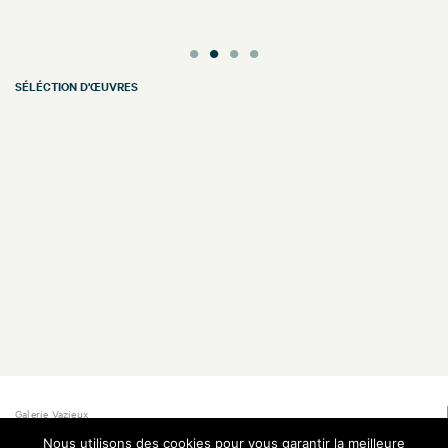
SÉLÉCTION D'ŒUVRES
Galerie Vazieux
16 rue de Provence
Nous utilisons des cookies pour vous garantir la meilleure
75009 Paris — France