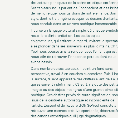
des acteurs principaux de la scène artistique coréenne
Ses tableaux nous parlent de l’inconscient et des brib
de mémoire que nous gardons de notre enfance. Son
style, dont le trait ingénu évoque les dessins d’enfants,
nous conduit dans un univers poétique incomparable.
Il utilise un langage pictural simple, où chaque symbol
reste libre d’interprétation. Les petits objets
énigmatiques, qui attirent le regard, invitent le spectat
à se plonger dans ses souvenirs les plus lointains. Oh 
Yeol nous pousse ainsi à renouer avec l’enfant qui est
nous, afin de retrouver l’innocence perdue dont nous
avons besoin.
Dans nombre de ses tableaux, il peint un fond sans
perspective, travaillé en couches successives. Puis il in
la surface, faisant apparaitre des chiffres allant de 1 à 1
qui se suivent indéfiniment. Cà et là, il ajoute des petit
images ou des objets incongrus, d’une grande simplici
poétique. Ces chiffres privés de toute signification, son
issus de la gestuelle automatique et inconsciente de
l’artiste. L’essentiel de l’œuvre d’Oh Se-Yeol consiste à
retrouver une essence créative spontanée, débarrassé
des canons esthétiques qu’il juge dogmatiques.