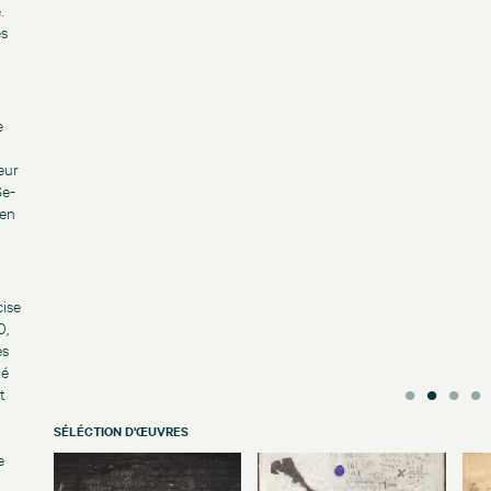
.
es
e
eur
Se-
 en
cise
0,
es
té
t
SÉLÉCTION D'ŒUVRES
e