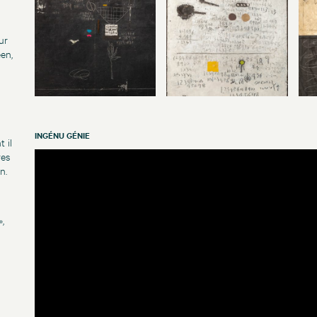
ur
éen,
INGÉNU GÉNIE
 il
res
n.
,