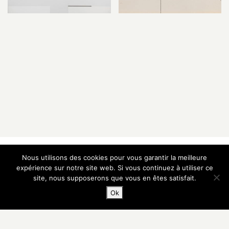
Galerie Vazieux
Nous utilisons des cookies pour vous garantir la meilleure
16 rue de Provence
expérience sur notre site web. Si vous continuez à utiliser ce
75009 Paris — France
site, nous supposerons que vous en êtes satisfait.
T
+33 1 48 00 91 00
Ok
M
+33 6 60 05 14 57
E
contact@vazieux.com
Inscription Newsletter