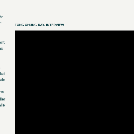
s
de
e
FONG CHUNG-RAY, INTERVIEW
ent
au
.
duit
ile
ns.
ler
lle