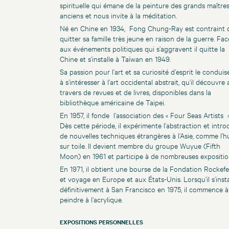
spirituelle qui émane de la peinture des grands maître
anciens et nous invite à la méditation.
Né en Chine en 1934, Fong Chung-Ray est contraint 
quitter sa famille très jeune en raison de la guerre. Fac
aux événements politiques qui s’aggravent il quitte la
Chine et s’installe à Taïwan en 1949.
Sa passion pour l’art et sa curiosité d’esprit le conduis
à s’intéresser à l’art occidental abstrait, qu’il découvre 
travers de revues et de livres, disponibles dans la
bibliothèque américaine de Taipei.
En 1957, il fonde l’association des « Four Seas Artists »
Dès cette période, il expérimente l’abstraction et intro
de nouvelles techniques étrangères à l’Asie, comme l’hu
sur toile. Il devient membre du groupe Wuyue (Fifth
Moon) en 1961 et participe à de nombreuses expositio
En 1971, il obtient une bourse de la Fondation Rockefel
et voyage en Europe et aux États-Unis. Lorsqu’il s’insta
définitivement à San Francisco en 1975, il commence à
peindre à l’acrylique.
EXPOSITIONS PERSONNELLES