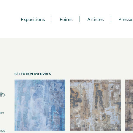
Expositions
Foires
Artistes
Presse
SÉLÉCTION D'ŒUVRES
睿),
’en
nce