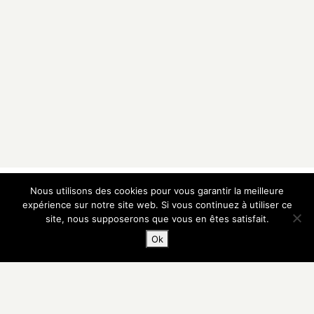
Nous utilisons des cookies pour vous garantir la meilleure
Galerie Vazieux
expérience sur notre site web. Si vous continuez à utiliser ce
16 rue de Provence
75009 Paris — France
site, nous supposerons que vous en êtes satisfait.
T
+33 1 48 00 91 00
Ok
M
+33 6 60 05 14 57
E
contact@vazieux.com
Inscription Newsletter