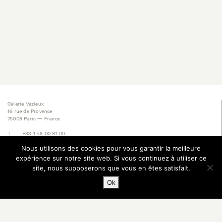
Galerie Vazieux
16 rue de Provence
75009 Paris — France
T
+33 1 48 00 91 00
M
+33 6 60 05 14 57
Nous utilisons des cookies pour vous garantir la meilleure
E
contact@vazieux.com
expérience sur notre site web. Si vous continuez à utiliser ce
Inscription Newsletter
site, nous supposerons que vous en êtes satisfait.
Ok
© 2025 Galerie Vazieux, tous droits réservés. Website designed & powered by Work
Division, Paris.
Mentions légales