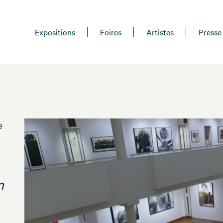
Expositions
Foires
Artistes
Presse
e
n