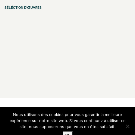
SÉLÉCTION D'ŒUVRES
Galerie Vazieux
16 rue de Provence
Nous utilisons des cookies pour vous garantir la meilleure
75009 Paris — France
expérience sur notre site web. Si vous continuez à utiliser ce
site, nous supposerons que vous en êtes satisfait.
T
+33 1 48 00 91 00
M
+33 6 60 05 14 57