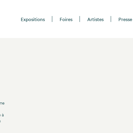
Expositions
Foires
Artistes
Presse
ôme
e à
s